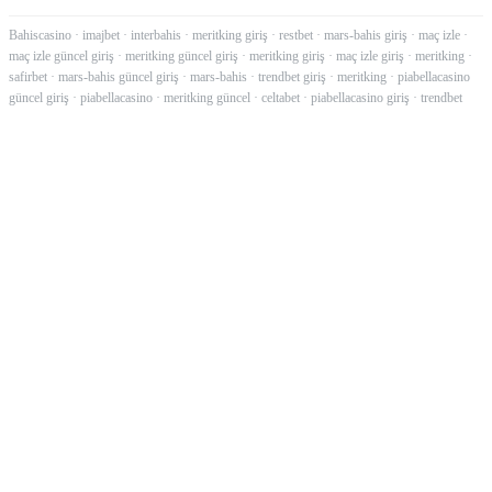
Bahiscasino
·
imajbet
·
interbahis
·
meritking giriş
·
restbet
·
mars-bahis giriş
·
maç izle
·
maç izle güncel giriş
·
meritking güncel giriş
·
meritking giriş
·
maç izle giriş
·
meritking
·
safirbet
·
mars-bahis güncel giriş
·
mars-bahis
·
trendbet giriş
·
meritking
·
piabellacasino
güncel giriş
·
piabellacasino
·
meritking güncel
·
celtabet
·
piabellacasino giriş
·
trendbet